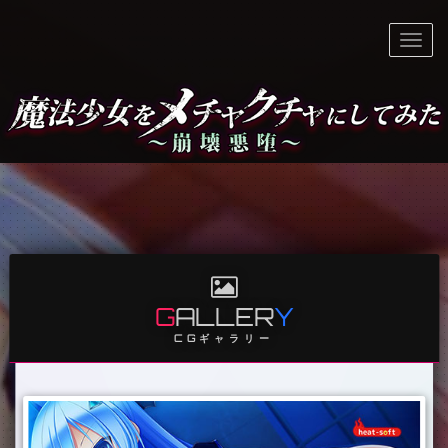
Togg
navi
G
ALLER
Y
CGギャラリー