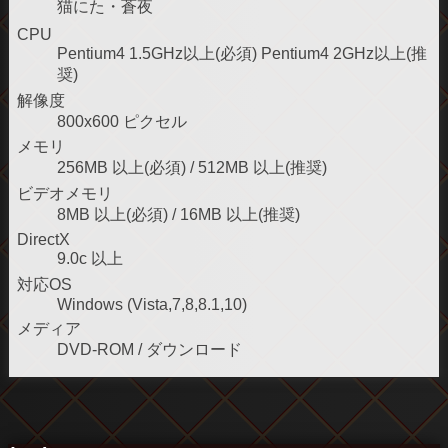
猫にた・蒼夜
2014/11/22
本日マスターアップしました！
CPU
Pentium4 1.5GHz以上(必須) Pentium4 2GHz以上(推
奨)
2014/11/20
新コーナー「マジカル４コマ」
解像度
公開中です！
800x600 ピクセル
メモリ
2014/11/19
新コーナー「天舞ちゃんの今日の宣言」公開
256MB 以上(必須) / 512MB 以上(推奨)
中です！
ビデオメモリ
8MB 以上(必須) / 16MB 以上(推奨)
2014/11/15
サンプルボイス公開中です！
DirectX
9.0c 以上
対応OS
2014/11/14
主題歌公開中です！
Windows (Vista,7,8,8.1,10)
メディア
2014/11/14
ツイッター素材公
DVD-ROM / ダウンロード
開中です！
2014/11/11
通販受付中です！