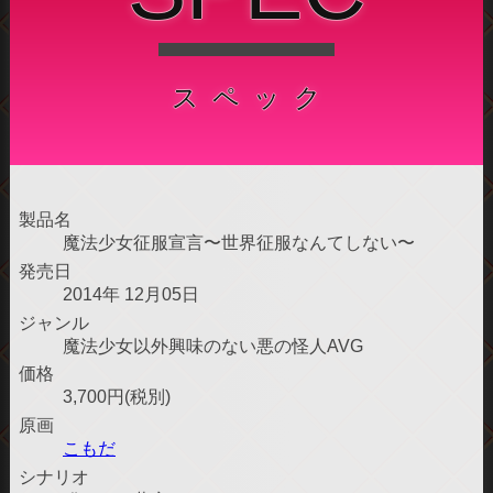
す！
2014/11/30
「カウントダウンボイス5日前」公開中で
スペック
す！
2014/11/29
体験版公開中です！
2014/11/29
製品名
「カウントダウンボイス6日
魔法少女征服宣言〜世界征服なんてしない〜
前」公開中です！
発売日
2014年 12月05日
2014/11/28
「カウントダウンボイス7日前」公開中で
ジャンル
す！
魔法少女以外興味のない悪の怪人AVG
価格
2014/11/25
「天舞ちゃんの今日の宣言」毎日更新です！
3,700円(税別)
原画
2014/11/23
「マジカル４コマ」公開中で
こもだ
す！
シナリオ