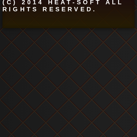
(C) 2014 HEAT-SOFT ALL
2014/11/07
主題歌収録風景
公開しました！
RIGHTS RESERVED.
2014/11/06
イベントＣＧ
公開
しました！
2014/11/03
メインビジュアル
公開しました！
2014/10/23
イベントＣＧ公開しました！
GALLERY
公開しました！
2014/9/25
公式サイト公開しました！
STORY
公開しました！
CHARACTER
公開しました！